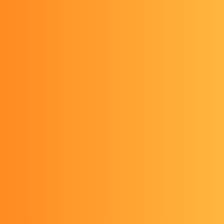
Syncable / Campfireを通じてチームゆらに数多くのご支援
を賜り、本当にありがとうございました。ご支援いただいたみ
なさまのお名前を掲載するページを作成・公開いたしました。
みなさまからの温かいご支援をもとに、現在みかんゼリーの完
成に向けた作業を進めています。2027年の宇宙日本食認証取
得に向け、活動を続けて参ります。
今後ともご支援、ご声援のほどよろしくお願い申し上げます。
なお掲載名などのご確認がお済みでないご支援者さまにつ
きましては、確認が取れ次第随時反映作業を実施していま
す。ご了承ください。